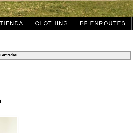
TIENDA
CLOTHING
BF ENROUTES
s entradas
o