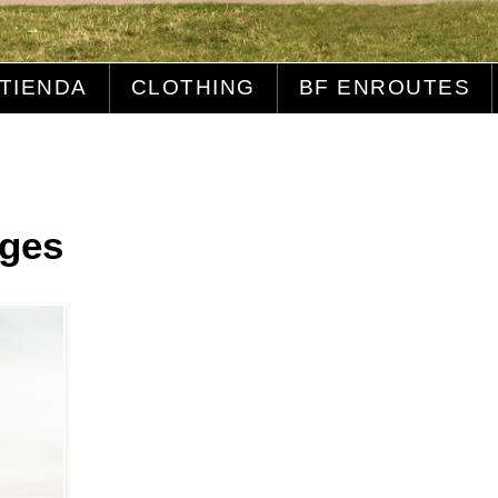
TIENDA
CLOTHING
BF ENROUTES
tges