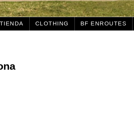
TIENDA
CLOTHING
BF ENROUTES
ona